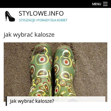
MENU
STYLOWE.INFO
Moda
STYLIZACJE I PORADY DLA KOBIET
Porady
jak wybrać kalosze
Trendy
Fryzury
Najlepsze
Kategorie
Dodaj
Jak wybrać kalosze?