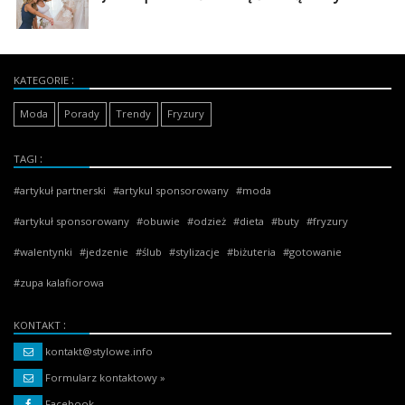
KATEGORIE
Moda
Porady
Trendy
Fryzury
TAGI
artykuł partnerski
artykul sponsorowany
moda
artykuł sponsorowany
obuwie
odzież
dieta
buty
fryzury
walentynki
jedzenie
ślub
stylizacje
biżuteria
gotowanie
zupa kalafiorowa
KONTAKT
kontakt@stylowe.info
Formularz kontaktowy »
Facebook