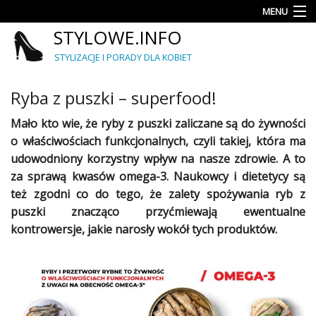
MENU
STYLOWE.INFO
Moda
STYLIZACJE I PORADY DLA KOBIET
Porady
Ryba z puszki – superfood!
Trendy
Mało kto wie, że ryby z puszki zaliczane są do żywności
Fryzury
o właściwościach funkcjonalnych, czyli takiej, która ma
udowodniony korzystny wpływ na nasze zdrowie. A to
Najlepsze
za sprawą kwasów omega-3. Naukowcy i dietetycy są
też zgodni co do tego, że zalety spożywania ryb z
Kategorie
puszki znacząco przyćmiewają ewentualne
Dodaj
kontrowersje, jakie narosły wokół tych produktów.