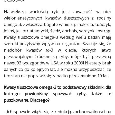
około 94%.
Największą wartością ryb jest zawartość w nich
wielonienasyconych kwasów tłuszczowych z rodziny
omega-3. Zwłaszcza bogate w nie są: makrela, tuńczyk,
łosoś, jesiotr atlantycki, śledź, anchois, sardynki, pstrąg.
Kwasy tłuszczowe omega-3 według wielu badań mają
szeroki pozytywny wpływ na organizm. Szacuje się, że
niedobór kwasów ω-3 w diecie, których łatwo
przyswajalnym źródłem są ryby, mógł być przyczyną
nawet 93 tys. zgonów w USA w roku 2009! Niestety brak
danych co do kolejnych lat, ale można przypuszczać, że
ten stan nie poprawił się zanadto przez minione 10 lat.
Kwasy tłuszczowe omega-3 to podstawowy składnik, dla
którego powinniśmy spożywać ryby, także te
puszkowane. Dlaczego?
- ich spożycie wiąże się z redukcją zachorowalności na