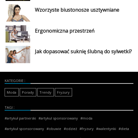
Wzorzyste biustonosze usztywniane
Ergonomiczna przestrzeń
Jak dopasować suknię ślubną do sylwetki?
KATEGORIE
Moda
Porady
Trendy
Fryzury
TAGI
artykuł partnerski
artykul sponsorowany
moda
artykuł sponsorowany
obuwie
odzież
fryzury
walentynki
dieta