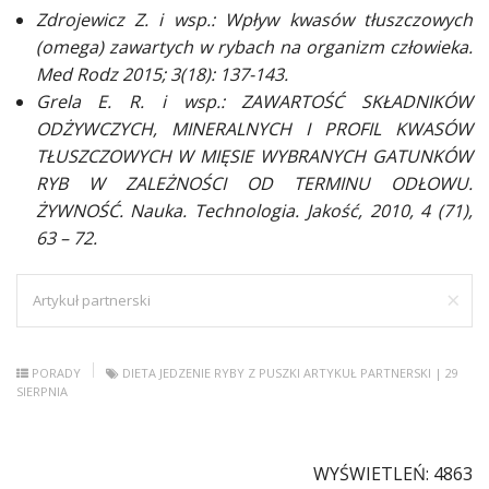
Zdrojewicz Z. i wsp.: Wpływ kwasów tłuszczowych
(omega) zawartych w rybach na organizm człowieka.
Med Rodz 2015; 3(18): 137-143.
Grela E. R. i wsp.: ZAWARTOŚĆ SKŁADNIKÓW
ODŻYWCZYCH, MINERALNYCH I PROFIL KWASÓW
TŁUSZCZOWYCH W MIĘSIE WYBRANYCH GATUNKÓW
RYB W ZALEŻNOŚCI OD TERMINU ODŁOWU.
ŻYWNOŚĆ. Nauka. Technologia. Jakość, 2010, 4 (71),
63 – 72.
×
Artykuł partnerski
PORADY
DIETA
JEDZENIE
RYBY Z PUSZKI
ARTYKUŁ PARTNERSKI
| 29
SIERPNIA
WYŚWIETLEŃ: 4863