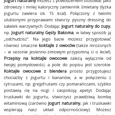
Jogurt naturalny
możesz z powodzeniem stosować jako
zdrowszy i mniej kaloryczny zamiennik śmietany (łyżka
jogurtu zawiera ok. 15 kcal). Połączony z twoimi
ulubionymi przyprawami stworzy pyszny dressing do
sałatek warzywnych. Dodając
jogurt naturalny do zupy
,
np.
Jogurt naturalny Gęsty Bakoma
, w łatwy sposób ją
„odchudzisz”. Na jego bazie możesz przygotować
również smaczne
koktajle z owoców
(także mrożonych
– w sezonie jesienno-zimowym przypomną ci o lecie!).
Przepisy na koktajle owocowe
zależą wyłącznie od
twojej pomysłowości, a pole do popisu jest szerokie.
Koktajle owocowe z blendera
prosto przygotujesz
chociażby z jogurtu i bananów, a w połączeniu z
cytrusami, np. grejpfrutami czy pomarańczami, szybko
postawią cię na nogi i zaspokoją apetyt. Dodając
truskawki do jogurtu, stworzysz prawdziwą bombę
witaminową (zarówno
jogurt naturalny
, jak i truskawki
wspierają nasz układ odpornościowy). Możesz