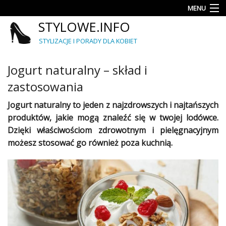
MENU
STYLOWE.INFO
Moda
STYLIZACJE I PORADY DLA KOBIET
Porady
Jogurt naturalny – skład i
Trendy
zastosowania
Fryzury
Jogurt naturalny to jeden z najzdrowszych i najtańszych
Najlepsze
produktów, jakie mogą znaleźć się w twojej lodówce.
Dzięki właściwościom zdrowotnym i pielęgnacyjnym
Kategorie
możesz stosować go również poza kuchnią.
Dodaj