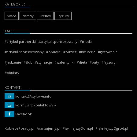
KATEGORIE
Moda
Porady
Trendy
Fryzury
TAGI
artykuł partnerski
artykul sponsorowany
moda
artykuł sponsorowany
obuwie
odzież
biżuteria
gotowanie
jedzenie
ślub
stylizacje
walentynki
dieta
buty
fryzury
okulary
KONTAKT
kontakt@stylowe.info
Formularz kontaktowy »
Facebook
KobiecePorady.pl
Aranżujemy.pl
PiękniejszyDom.pl
PiękniejszyOgród.pl