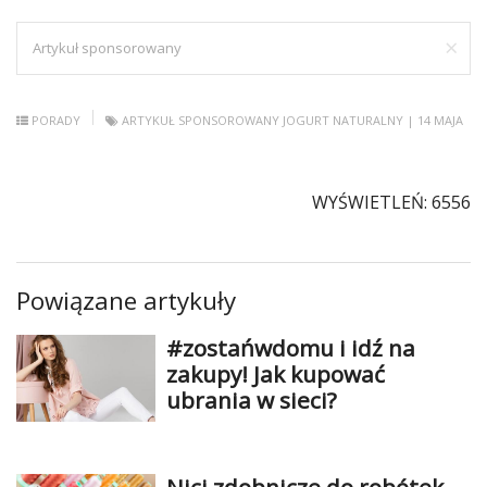
×
Artykuł sponsorowany
PORADY
ARTYKUŁ SPONSOROWANY
JOGURT NATURALNY
| 14 MAJA
WYŚWIETLEŃ: 6556
Powiązane artykuły
#zostańwdomu i idź na
zakupy! Jak kupować
ubrania w sieci?