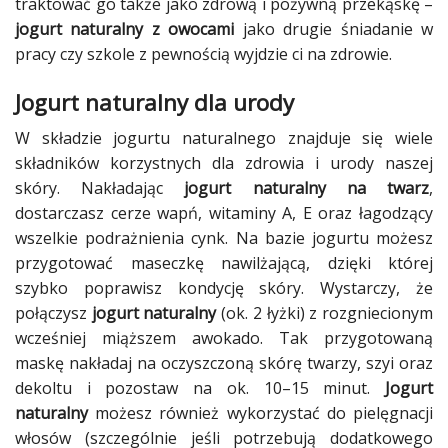
traktować go także jako zdrową i pożywną przekąskę –
jogurt naturalny z owocami
jako drugie śniadanie w
pracy czy szkole z pewnością wyjdzie ci na zdrowie.
Jogurt naturalny dla urody
W składzie jogurtu naturalnego znajduje się wiele
składników korzystnych dla zdrowia i urody naszej
skóry. Nakładając
jogurt naturalny na twarz
,
dostarczasz cerze wapń, witaminy A, E oraz łagodzący
wszelkie podrażnienia cynk. Na bazie jogurtu możesz
przygotować maseczkę nawilżającą, dzięki której
szybko poprawisz kondycję skóry. Wystarczy, że
połączysz
jogurt naturalny
(ok. 2 łyżki) z rozgniecionym
wcześniej miąższem awokado. Tak przygotowaną
maskę nakładaj na oczyszczoną skórę twarzy, szyi oraz
dekoltu i pozostaw na ok. 10–15 minut.
Jogurt
naturalny
możesz również wykorzystać do pielęgnacji
włosów (szczególnie jeśli potrzebują dodatkowego